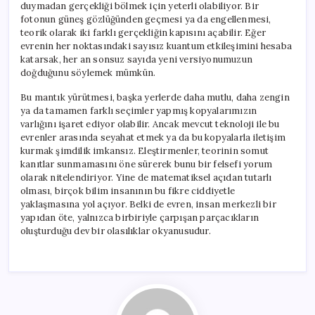
duymadan gerçekliği bölmek için yeterli olabiliyor. Bir
fotonun güneş gözlüğünden geçmesi ya da engellenmesi,
teorik olarak iki farklı gerçekliğin kapısını açabilir. Eğer
evrenin her noktasındaki sayısız kuantum etkileşimini hesaba
katarsak, her an sonsuz sayıda yeni versiyonumuzun
doğduğunu söylemek mümkün.
Bu mantık yürütmesi, başka yerlerde daha mutlu, daha zengin
ya da tamamen farklı seçimler yapmış kopyalarımızın
varlığını işaret ediyor olabilir. Ancak mevcut teknoloji ile bu
evrenler arasında seyahat etmek ya da bu kopyalarla iletişim
kurmak şimdilik imkansız. Eleştirmenler, teorinin somut
kanıtlar sunmamasını öne sürerek bunu bir felsefi yorum
olarak nitelendiriyor. Yine de matematiksel açıdan tutarlı
olması, birçok bilim insanının bu fikre ciddiyetle
yaklaşmasına yol açıyor. Belki de evren, insan merkezli bir
yapıdan öte, yalnızca birbiriyle çarpışan parçacıkların
oluşturduğu dev bir olasılıklar okyanusudur.