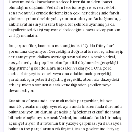
Hayatımızdaki kararların sadece birer ihtimalden ibaret
olmadığını düşünün. Vedral’ın teorisine göre, evren tek bir
senaryonun üzerinde ilerlemekten çok, her etkileşimle farklı
yönlere ayrılan dev bir yol ayrımını andırıyor. Bu bağlamda, şu
anki hayatınızın yanı sıra başka bir şehirde uyanmış ya da
hayallerinizdeki işi yapıyor olabileceğiniz sayısız kopyanızın
varlığı mümkün.
Bu çarpıcı fikir, kuantum mekaniğindeki “Çoklu Dünyalar”
yorumuna dayanıyor. Gerçekliğin doğrusal bir süreç izlemeyip
her saniye yeni dallara ayrıldığı savunuluyor. Ancak Vedral,
sosyal medyada popüler olan “pozitif düşünce ile gerçekliği
değiştirme” gibi iddialara mesafeli yaklaşıyor. Ona göre,
sadece bir şeyi istemek veya ona odaklanmak, gerçekliği
yaratmak için yeterli değildir; gerçeklik, atom altı düzeydeki
etkileşimlerin sonucu olarak kendiliğinden şekillenmeye
devam ediyor.
Kuantum dünyasında, atom altındaki parçacıklar, bilinen
mantık yasalarını çiğneyerek aynı anda birden fazla durumda
bulunabiliyor. Bu durum, genellikle “gözlemci etkisi” ile insan
bilincine bağlanıyor. Ancak Vedral, bu noktada farklı bir bakış
açısı getiriyor. Bir fotonun bir yüzeye çarpması ya da uzayda
bulunan toz parçalarının etkileşimi, insan gözlemine ihtiyaç