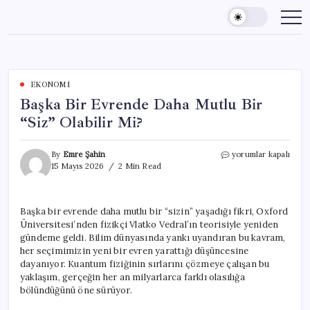
Skip
to
content
EKONOMI
Başka Bir Evrende Daha Mutlu Bir
“Siz” Olabilir Mi?
Başka
By
Emre Şahin
yorumlar kapalı
Bir
15 Mayıs 2026
2 Min Read
Evrende
Daha
Mutlu
Başka bir evrende daha mutlu bir “sizin” yaşadığı fikri, Oxford
Bir
Üniversitesi’nden fizikçi Vlatko Vedral’ın teorisiyle yeniden
“Siz”
Olabilir
gündeme geldi. Bilim dünyasında yankı uyandıran bu kavram,
Mi?
her seçimimizin yeni bir evren yarattığı düşüncesine
için
dayanıyor. Kuantum fiziğinin sırlarını çözmeye çalışan bu
yaklaşım, gerçeğin her an milyarlarca farklı olasılığa
bölündüğünü öne sürüyor.