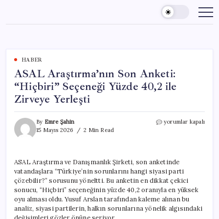
Skip
to
content
HABER
ASAL Araştırma’nın Son Anketi:
“Hiçbiri” Seçeneği Yüzde 40,2 ile
Zirveye Yerleşti
ASAL
By
Emre Şahin
yorumlar kapalı
Araştırma’nın
15 Mayıs 2026
2 Min Read
Son
Anketi:
“Hiçbiri”
ASAL Araştırma ve Danışmanlık Şirketi, son anketinde
Seçeneği
vatandaşlara “Türkiye’nin sorunlarını hangi siyasi parti
Yüzde
40,2
çözebilir?” sorusunu yöneltti. Bu anketin en dikkat çekici
ile
sonucu, “Hiçbiri” seçeneğinin yüzde 40,2 oranıyla en yüksek
Zirveye
oyu alması oldu. Yusuf Arslan tarafından kaleme alınan bu
Yerleşti
analiz, siyasi partilerin, halkın sorunlarına yönelik algısındaki
için
değişimleri gözler önüne seriyor.