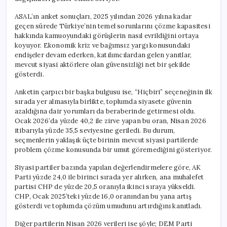
ASAL’ın anket sonuçları, 2025 yılından 2026 yılına kadar
geçen sürede Türkiye’nin temel sorunlarını çözme kapasitesi
hakkında kamuoyundaki görüşlerin nasıl evrildiğini ortaya
koyuyor. Ekonomik kriz ve bağımsız yargı konusundaki
endişeler devam ederken, katılımcılardan gelen yanıtlar,
mevcut siyasi aktörlere olan güvensizliği net bir şekilde
gösterdi.
Anketin çarpıcı bir başka bulgusu ise, “Hiçbiri” seçeneğinin ilk
sırada yer almasıyla birlikte, toplumda siyasete güvenin
azaldığına dair yorumları da beraberinde getirmesi oldu.
Ocak 2026’da yüzde 40,2 ile zirve yapan bu oran, Nisan 2026
itibarıyla yüzde 35,5 seviyesine geriledi. Bu durum,
seçmenlerin yaklaşık üçte birinin mevcut siyasi partilerde
problem çözme konusunda bir umut göremediğini gösteriyor.
Siyasi partiler bazında yapılan değerlendirmelere göre, AK
Parti yüzde 24,0 ile birinci sırada yer alırken, ana muhalefet
partisi CHP de yüzde 20,5 oranıyla ikinci sıraya yükseldi.
CHP, Ocak 2025’teki yüzde 16,0 oranından bu yana artış
gösterdi ve toplumda çözüm umudunu artırdığını kanıtladı.
Diğer partilerin Nisan 2026 verileri ise şöyle; DEM Parti