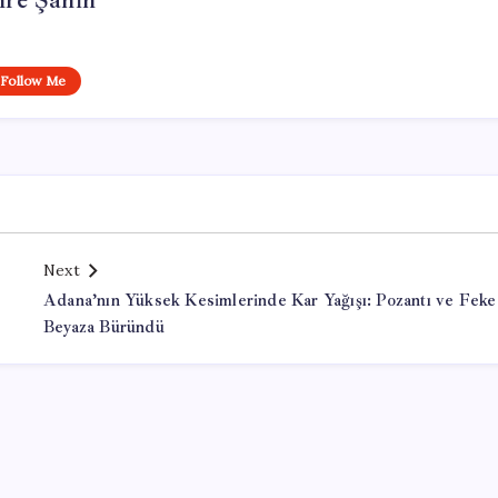
re Şahin
Follow Me
Next
Adana’nın Yüksek Kesimlerinde Kar Yağışı: Pozantı ve Feke
Beyaza Büründü