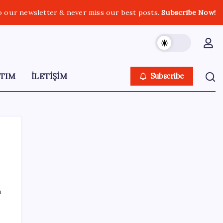
o our newsletter & never miss our best posts.
Subscribe Now!
TIM
İLETİŞİM
Subscribe
SON YAZILAR
ı
Hyundai IONIQ 6 Yenilendi: İşte Türkiye
Fiyatları