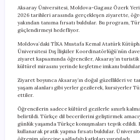
Aksaray Üniversitesi, Moldova-Gagauz Özerk Yeri’n
2026 tarihleri arasında gerçekleşen ziyarette, öğre
yakından tanıma fırsatı buldular. Bu program, Türki
güçlendirmeyi hedefliyor.
Moldova’daki TİKA Mustafa Kemal Atatürk Kütüphan
Üniversitesi Dış İlişkiler Koordinatörlüğü’nün dav
ziyaret kapsamında öğrenciler, Aksaray’ın turistik 
kültürel mirasını yerinde keşfetme imkanı buldular
Ziyaret boyunca Aksaray’ın doğal güzellikleri ve tar
yaşam alanları gibi yerler gezilerek, kursiyerler
ettiler.
Öğrencilerin sadece kültürel gezilerle sınırlı kalma
belirtildi. Türkçe dil becerilerini geliştirmek amac
günlük yaşamda Türkçe konuşmaları teşvik edildi. B
kullanarak pratik yapma fırsatı buldular. Üniversite
öğrenim sürecine sağladığı katkıları vurguladı.