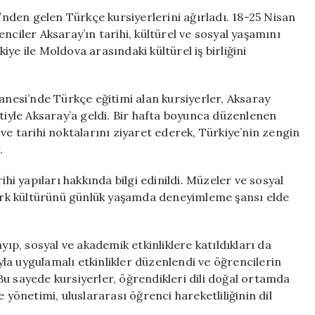
Yeri’nden
den gelen Türkçe kursiyerlerini ağırladı. 18-25 Nisan
Gelen
nciler Aksaray’ın tarihi, kültürel ve sosyal yaşamını
Öğrencileri
ye ile Moldova arasındaki kültürel iş birliğini
Ağırladı
için
esi’nde Türkçe eğitimi alan kursiyerler, Aksaray
etiyle Aksaray’a geldi. Bir hafta boyunca düzenlenen
ve tarihi noktalarını ziyaret ederek, Türkiye’nin zengin
.
ihi yapıları hakkında bilgi edinildi. Müzeler ve sosyal
 Türk kültürünü günlük yaşamda deneyimleme şansı elde
yıp, sosyal ve akademik etkinliklere katıldıkları da
ıyla uygulamalı etkinlikler düzenlendi ve öğrencilerin
u sayede kursiyerler, öğrendikleri dili doğal ortamda
 yönetimi, uluslararası öğrenci hareketliliğinin dil