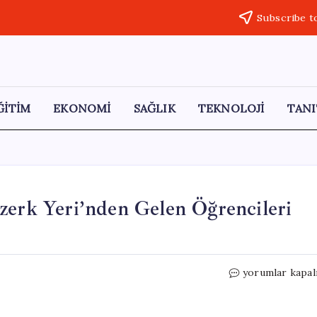
Subscribe t
ĞİTİM
EKONOMİ
SAĞLIK
TEKNOLOJİ
TANI
zerk Yeri’nden Gelen Öğrencileri
Aksaray
yorumlar kapal
Üniversitesi,
Gagauz
Özerk