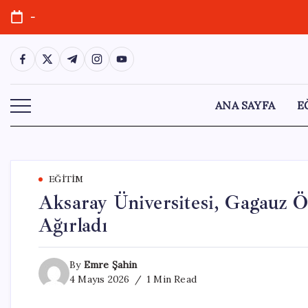
Skip
-
to
content
https://www.facebook.com/
https://twitter.com/
https://t.me/
https://www.instagram.com/
https://youtube.com/
ANA SAYFA
E
EĞITIM
Aksaray Üniversitesi, Gagauz Ö
Ağırladı
By
Emre Şahin
4 Mayıs 2026
1 Min Read