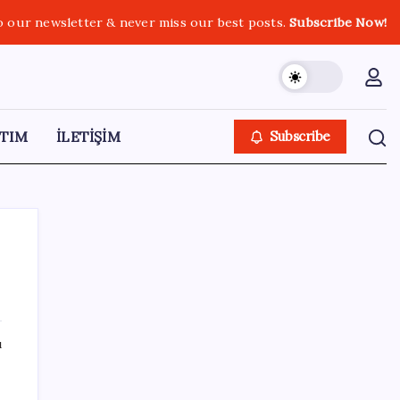
o our newsletter & never miss our best posts.
Subscribe Now!
TIM
İLETİŞİM
Subscribe
SON YAZILAR
ı
Hyundai IONIQ 6 Yenilendi: İşte Türkiye
Fiyatları