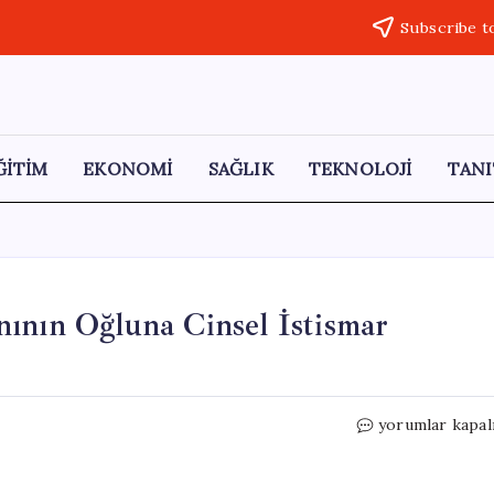
Subscribe t
ĞİTİM
EKONOMİ
SAĞLIK
TEKNOLOJİ
TANI
ının Oğluna Cinsel İstismar
AKP’ye
yorumlar kapal
Katılan
Belediye
Başkanının