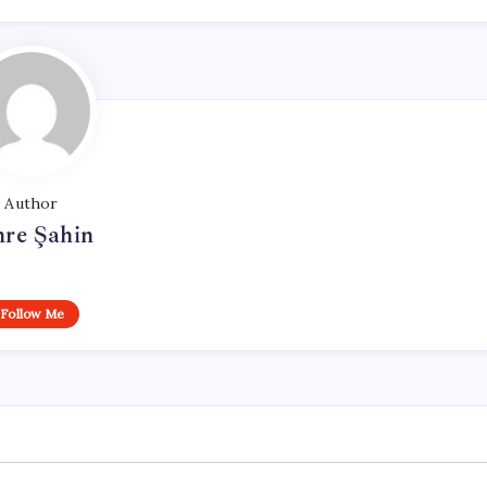
Author
re Şahin
Follow Me