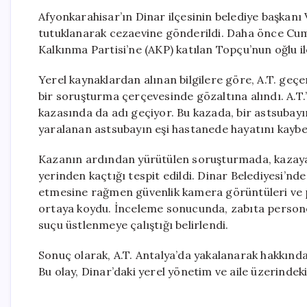
Afyonkarahisar’ın Dinar ilçesinin belediye başkanı 
tutuklanarak cezaevine gönderildi. Daha önce Cumhu
Kalkınma Partisi’ne (AKP) katılan Topçu’nun oğlu ile 
Yerel kaynaklardan alınan bilgilere göre, A.T. geçen
bir soruşturma çerçevesinde gözaltına alındı. A.T.’
kazasında da adı geçiyor. Bu kazada, bir astsubayın
yaralanan astsubayın eşi hastanede hayatını kaybe
Kazanın ardından yürütülen soruşturmada, kazaya n
yerinden kaçtığı tespit edildi. Dinar Belediyesi’nde 
etmesine rağmen güvenlik kamera görüntüleri ve pa
ortaya koydu. İnceleme sonucunda, zabıta personel
suçu üstlenmeye çalıştığı belirlendi.
Sonuç olarak, A.T. Antalya’da yakalanarak hakkında 
Bu olay, Dinar’daki yerel yönetim ve aile üzerindeki