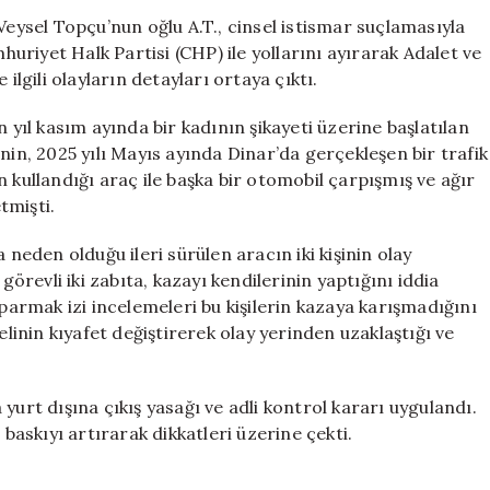
Oğluna
Veysel Topçu’nun oğlu A.T., cinsel istismar suçlamasıyla
Cinsel
riyet Halk Partisi (CHP) ile yollarını ayırarak Adalet ve
İstismar
ilgili olayların detayları ortaya çıktı.
Suçlaması
için
 yıl kasım ayında bir kadının şikayeti üzerine başlatılan
nin, 2025 yılı Mayıs ayında Dinar’da gerçekleşen bir trafik
 kullandığı araç ile başka bir otomobil çarpışmış ve ağır
tmişti.
eden olduğu ileri sürülen aracın iki kişinin olay
görevli iki zabıta, kazayı kendilerinin yaptığını iddia
rmak izi incelemeleri bu kişilerin kazaya karışmadığını
inin kıyafet değiştirerek olay yerinden uzaklaştığı ve
yurt dışına çıkış yasağı ve adli kontrol kararı uygulandı.
 baskıyı artırarak dikkatleri üzerine çekti.