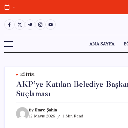
Skip
-
to
content
https://www.facebook.com/
https://twitter.com/
https://t.me/
https://www.instagram.com/
https://youtube.com/
ANA SAYFA
E
EĞITIM
AKP’ye Katılan Belediye Başkan
Suçlaması
By
Emre Şahin
12 Mayıs 2026
1 Min Read