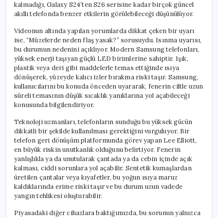
kalmadığı, Galaxy S24’ten S26 serisine kadar birçok güncel
akıllı telefonda benzer etkilerin görülebileceği düşünülüyor.
Videonun altında yapılan yorumlarda dikkat çeken bir uyarı
ise, “Müzelerde neden flaş yasak?” sorusuydu. Isınma uyarısı,
bu durumun nedenini açıklıyor. Modern Samsung telefonları,
yüksek enerji taşıyan güçlü LED birimlerine sahiptir. Işık,
plastik veya deri gibi maddelerle temas ettiğinde ısıya
dönüşerek, yüzeyde kalıcı izler bırakma riski taşır. Samsung,
kullanıcılarını bu konuda önceden uyararak, fenerin ciltle uzun
süreli temasının düşük sıcaklık yanıklarına yol açabileceği
konusunda bilgilendiriyor.
Teknoloji uzmanları, telefonların sunduğu bu yüksek gücün
dikkatli bir şekilde kullanılması gerektiğini vurguluyor. Bir
telefon geri dönüşüm platformunda görev yapan Lee Elliott,
en büyük riskin unutkanlık olduğunu belirtiyor. Fenerin
yanlışlıkla ya da unutularak çantada ya da cebin içinde açık
kalması, ciddi sorunlara yol açabilir. Sentetik kumaşlardan
üretilen çantalar veya kıyafetler, bu yoğun ısıya maruz
kaldıklarında erime riski taşır ve bu durum uzun vadede
yangın tehlikesi oluşturabilir.
Piyasadaki diğer cihazlara baktığımızda, bu sorunun yalnızca