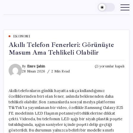
Skip
to
content
EKONOMI
Akıllı Telefon Fenerleri: Görünüşte
Masum Ama Tehlikeli Olabilir
Akıllı
By
Emre Şahin
yorumlar kapalı
Telefon
28 Nisan 2026
2 Min Read
Fenerleri:
Görünüşte
Masum
Akıllı telefonların günlük hayatta sıkça kullandığımız
Ama
özelliklerinden biri olan fener, aslında beklenenden daha
Tehlikeli
Olabilir
tehlikeli olabilir. Son zamanlarda sosyal medya platformu
için
TikTok’ta yayımlanan bir video, özellikle Samsung Galaxy S25
FE modelinin LED flaşının potansiyel tehlikelerine dikkat
çekti. Videoda, bu telefonun LED ışığı bir siyah plastik poşete
tutulduğunda, ışığın saniyeler içinde poşeti delip geçtiği
gösterildi. Bu durumun yalnızca belirli bir modelle sınırlı