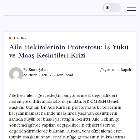
Skip
to
content
HABER
Aile Hekimlerinin Protestosu: İş Yükü
ve Maaş Kesintileri Krizi
Aile
By
Emre Şahin
yorumlar kapalı
Hekimlerinin
22 Nisan 2026
2 Min Read
Protestosu:
İş
Yükü
Aile hekimleri, gerçekleştirilen yönetmelik değişiklikleri
ve
nedeniyle ciddi rahatsızlık duymakta. HEKİMSEN Genel
Maaş
Kesintileri
Başkanı Uzman Dr. Adil Kurban, performans kriterlerinin
Krizi
karşılanmaması halinde maaşlarda yaşanan kesintilerin
için
sahada büyük bir baskı yarattığını belirtti. Aile Hekimliği
Yönetmeliği’nde yapılan değişikliklerin etkileri üzerine
değerlendirmelerde bulunan Kurban, yeni düzenlemelerin
Cumhurbaşkanı onayı ile yürürlüğe girmesinin, hukuki itiraz