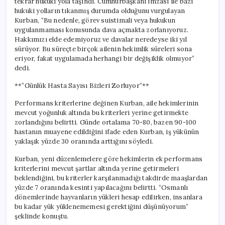
tekrar hukuki yola taşındı. Cumhurbaşkanı imzası ile bazı
hukuki yolların tıkanmış durumda olduğunu vurgulayan
Kurban, “Bu nedenle, görev suistimali veya hukukun
uygulanmaması konusunda dava açmakta zorlanıyoruz.
Hakkımızı elde edemiyoruz ve davalar neredeyse iki yıl
sürüyor. Bu süreçte birçok ailenin hekimlik süreleri sona
eriyor, fakat uygulamada herhangi bir değişiklik olmuyor”
dedi.
**”Günlük Hasta Sayısı Bizleri Zorluyor”**
Performans kriterlerine değinen Kurban, aile hekimlerinin
mevcut yoğunluk altında bu kriterleri yerine getirmekte
zorlandığını belirtti. Günde ortalama 70-80, bazen 90-100
hastanın muayene edildiğini ifade eden Kurban, iş yükünün
yaklaşık yüzde 30 oranında arttığını söyledi.
Kurban, yeni düzenlemelere göre hekimlerin ek performans
kriterlerini mevcut şartlar altında yerine getirmeleri
beklendiğini, bu kriterler karşılanmadığı takdirde maaşlardan
yüzde 7 oranında kesinti yapılacağını belirtti. “Osmanlı
dönemlerinde hayvanların yükleri hesap edilirken, insanlara
bu kadar yük yüklenememesi gerektiğini düşünüyorum”
şeklinde konuştu.