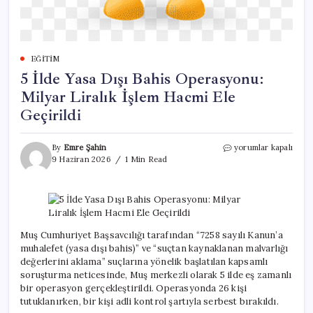
EĞITIM
5 İlde Yasa Dışı Bahis Operasyonu:
Milyar Liralık İşlem Hacmi Ele
Geçirildi
5
By
Emre Şahin
yorumlar kapalı
İlde
9 Haziran 2026
1 Min Read
Yasa
Dışı
Bahis
Operasyonu:
Milyar
Liralık
Muş Cumhuriyet Başsavcılığı tarafından “7258 sayılı Kanun’a
İşlem
muhalefet (yasa dışı bahis)” ve “suçtan kaynaklanan malvarlığı
Hacmi
değerlerini aklama” suçlarına yönelik başlatılan kapsamlı
Ele
soruşturma neticesinde, Muş merkezli olarak 5 ilde eş zamanlı
Geçirildi
bir operasyon gerçekleştirildi. Operasyonda 26 kişi
için
tutuklanırken, bir kişi adli kontrol şartıyla serbest bırakıldı.