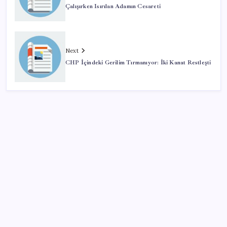
Çalışırken Isırılan Adamın Cesareti
Next
CHP İçindeki Gerilim Tırmanıyor: İki Kanat Restleşti
SON YAZILAR
Çerçeve yasa bugün TBMM’de görüşülecek: Kim, ne
diyecek? Partilerin tutumu ne?