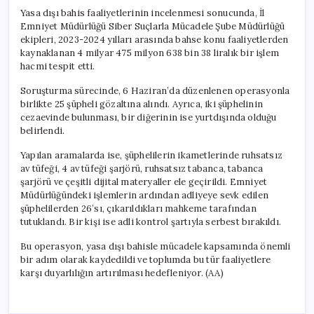
Yasa dışı bahis faaliyetlerinin incelenmesi sonucunda, İl
Emniyet Müdürlüğü Siber Suçlarla Mücadele Şube Müdürlüğü
ekipleri, 2023-2024 yılları arasında bahse konu faaliyetlerden
kaynaklanan 4 milyar 475 milyon 638 bin 38 liralık bir işlem
hacmi tespit etti.
Soruşturma sürecinde, 6 Haziran’da düzenlenen operasyonla
birlikte 25 şüpheli gözaltına alındı. Ayrıca, iki şüphelinin
cezaevinde bulunması, bir diğerinin ise yurtdışında olduğu
belirlendi.
Yapılan aramalarda ise, şüphelilerin ikametlerinde ruhsatsız
av tüfeği, 4 av tüfeği şarjörü, ruhsatsız tabanca, tabanca
şarjörü ve çeşitli dijital materyaller ele geçirildi. Emniyet
Müdürlüğündeki işlemlerin ardından adliyeye sevk edilen
şüphelilerden 26’sı, çıkarıldıkları mahkeme tarafından
tutuklandı. Bir kişi ise adli kontrol şartıyla serbest bırakıldı.
Bu operasyon, yasa dışı bahisle mücadele kapsamında önemli
bir adım olarak kaydedildi ve toplumda bu tür faaliyetlere
karşı duyarlılığın artırılması hedefleniyor. (AA)