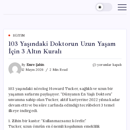
Skip
to
content
EĞITIM
103 Yaşındaki Doktorun Uzun Yaşam
İçin 3 Altın Kuralı
103
By
Emre Şahin
yorumlar kapalı
Yaşındaki
12 Mayıs 2026
2 Min Read
Doktorun
Uzun
Yaşam
103 yaşındaki nörolog Howard Tucker, sağlıklı ve uzun bir
İçin
yaşamın sırlarını paylaşıyor. “Dünyanın En Yaşlı Doktoru”
3
Altın
unvanına sahip olan Tucker, aktif kariyerine 2022 yılına kadar
Kuralı
devam etti ve bu süre zarfında edindiği tecrübeleri 3 temel
için
ilkeye indirgedi.
1. Zihin bir kastır: “Kullanmazsanız körelir.”
Tucker, uzun ömrün en önemli koşulunun emeklilik