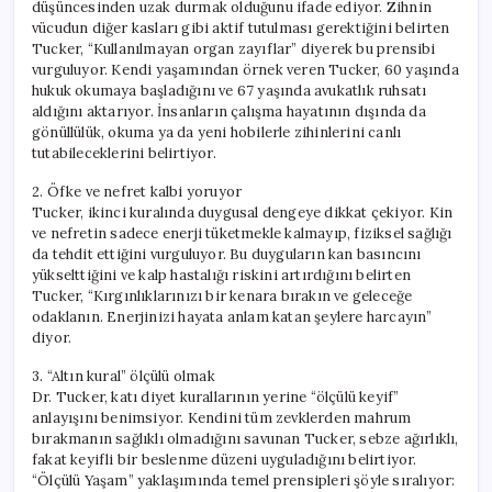
düşüncesinden uzak durmak olduğunu ifade ediyor. Zihnin
vücudun diğer kasları gibi aktif tutulması gerektiğini belirten
Tucker, “Kullanılmayan organ zayıflar” diyerek bu prensibi
vurguluyor. Kendi yaşamından örnek veren Tucker, 60 yaşında
hukuk okumaya başladığını ve 67 yaşında avukatlık ruhsatı
aldığını aktarıyor. İnsanların çalışma hayatının dışında da
gönüllülük, okuma ya da yeni hobilerle zihinlerini canlı
tutabileceklerini belirtiyor.
2. Öfke ve nefret kalbi yoruyor
Tucker, ikinci kuralında duygusal dengeye dikkat çekiyor. Kin
ve nefretin sadece enerji tüketmekle kalmayıp, fiziksel sağlığı
da tehdit ettiğini vurguluyor. Bu duyguların kan basıncını
yükselttiğini ve kalp hastalığı riskini artırdığını belirten
Tucker, “Kırgınlıklarınızı bir kenara bırakın ve geleceğe
odaklanın. Enerjinizi hayata anlam katan şeylere harcayın”
diyor.
3. “Altın kural” ölçülü olmak
Dr. Tucker, katı diyet kurallarının yerine “ölçülü keyif”
anlayışını benimsiyor. Kendini tüm zevklerden mahrum
bırakmanın sağlıklı olmadığını savunan Tucker, sebze ağırlıklı,
fakat keyifli bir beslenme düzeni uyguladığını belirtiyor.
“Ölçülü Yaşam” yaklaşımında temel prensipleri şöyle sıralıyor: