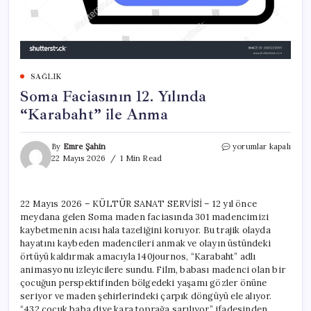
SAĞLIK
Soma Faciasının 12. Yılında
“Karabaht” ile Anma
Soma
By
Emre Şahin
yorumlar kapalı
Faciasının
22 Mayıs 2026
1 Min Read
12.
Yılında
“Karabaht”
22 Mayıs 2026 – KÜLTÜR SANAT SERVİSİ – 12 yıl önce
ile
meydana gelen Soma maden faciasında 301 madencimizi
Anma
için
kaybetmenin acısı hala tazeliğini koruyor. Bu trajik olayda
hayatını kaybeden madencileri anmak ve olayın üstündeki
örtüyü kaldırmak amacıyla 140journos, “Karabaht” adlı
animasyonu izleyicilere sundu. Film, babası madenci olan bir
çocuğun perspektifinden bölgedeki yaşamı gözler önüne
seriyor ve maden şehirlerindeki çarpık döngüyü ele alıyor.
“432 çocuk baba diye kara toprağa sarılıyor” ifadesinden