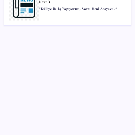
Next
“Külliye ile İş Yapıyorum, Savcı Beni Arayacak”
SON YAZILAR
MacBook Ultra için Geri Sayım Başladı: İşte
Bilinenler
Tüm dünyaya ‘tatil daveti’
ABD’de kısa vadeli enflasyon beklentisi geriledi
Google Maps’e büyük değişiklik: Oteli bulacak, yemeği